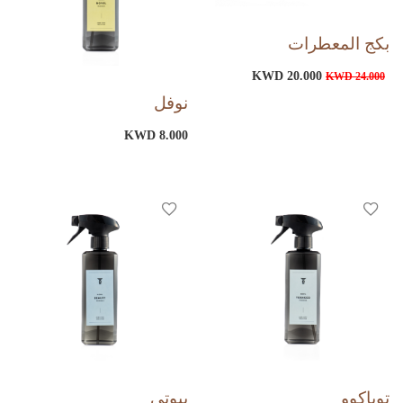
بكج المعطرات
KWD 20.000
KWD 24.000
نوفل
KWD 8.000
توباكوو
بيوتي